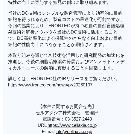
特性の向上に寄与する知見の創出に取り組みます。
当社のDC技術はシンプルな製造管理により効率的に目的
細胞を得られるため、製造コストの最適化が可能ですが、
今回の協業により、FRONTEOが持つ独自の自然言語処理
AI技術と解析ノウハウを当社のDC技術に活用すること
で、DC高効率化による採算性のさらなる向上および目的
細胞の性能向上につながることが期待されます。
本取り組みを通じてAI技術を活用した研究開発の加速化を
推進し、今後の細胞治療薬の発展およびアンメット・メデ
ィカル・ニーズの解消に貢献することを目指します。
詳しくは、FRONTEO社のIRリリースをご覧ください。
https://www.fronteo.com/news/pr/20260107
【本件に関するお問合せ先】
セルアクシア株式会社 管理部
電話番号：03-3527-2448
URL
https://www.cellaxia.co.jp
E-mail
info@cellaxia.co.jp