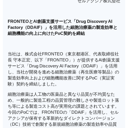
セルアクシア株式会社
FRONTEOとAI創薬支援サービス「Drug Discovery AI
Factory（DDAIF）」を活用した細胞治療薬の製造効率と
細胞機能の向上に向けたPoC契約を締結
当社は、株式会社FRONTEO（東京都港区、代表取締役社
長 守本正宏、以下「FRONTEO」）が提供するAI創薬支援
サービス「Drug Discovery AI Factory（DDAIF）」を活用
し、当社が開発を進める細胞治療薬（再生医療等製品）の
製造効率向上および細胞機能改善に関するPoC（実証実
験）契約を締結しました。
細胞治療薬は人工物の医薬品と異なり品質が不均質なた
め、一般的に製造工程の品質管理の難しさや製造ロット落
ち等による製造コスト高が実用化の課題とされています。
今回のPoCでは、FRONTEOの「DDAIF」を活用し、セル
アクシアが保有する革新的なダイレクトコンバージョン
（DC）技術で創製する新規細胞治療薬の製造効率や品質