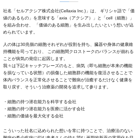
社名「セルアクシア株式会社(Cellaxia Inc.)」は、
ギリシャ語で「価
値のあるもの」を意味する「axia（アクシア）」と「cell（細胞）」
を組み合わせ、
「価値のある細胞」を生み出したいという想いが込
められています。
人の体は30兆個の細胞それぞれが役割を持ち、臓器や身体の健康維
持機能を司っており、
この細胞間クロストークのバランスが崩れる
ことが病気の発症に起因します。
我々は下記キャッチフレーズのもと、病気（即ち細胞が本来の機能
を損なっている状態）の損傷した細胞群の機能を復活させることで
体内バランスを正常化させることで難病が治癒するだけなく健康を
取り戻す、そういう治療薬の開発を追求して参ります。
・細胞の持つ潜在能力を科学する会社
・細胞の持つ潜在能力を医療に活かす会社
・細胞の価値を最大化する会社
こういった社名に込められた想いを常に持つことで、治療法のない
難病や希少疾病に悩む患者さんの待ち望む
画期的新薬の実用化を目